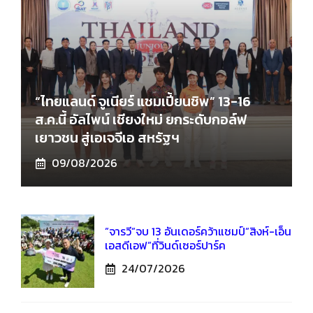
“ไทยแลนด์ จูเนียร์ แชมเปี้ยนชิพ” 13-16
ส.ค.นี้ อัลไพน์ เชียงใหม่ ยกระดับกอล์ฟ
เยาวชน สู่เอเจจีเอ สหรัฐฯ
09/08/2026
”จารวี”จบ 13 อันเดอร์คว้าแชมป์”สิงห์-เอ็น
เอสดีเอฟ”ที่วินด์เซอร์ปาร์ค
24/07/2026