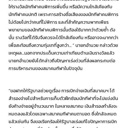
ให้รางวัลนักกีฬาคนพิการเพิ่มขึ้น หรือมีความใกล้เคียงกับ
นักกีฬาคนปกติ เพราะการสร้างชื่อเสียงของนักกีฬาคนพิการ
ไม่ด้อยไปกว่าคนที่ไม่พิการ และที่สำคัญความพากเพียร
พยายามของนักกีฬาคนพิการนั้นต้องใช้มากกว่าด้วยซ้ำ ดัง
นั้น รางวัลที่ได้รับจึงควรจะได้ใกล้เคียงกัน หรืออาจจะมากกว่า
เพื่อสะท้อนถึงความทุ่มเทที่สูงกว่า… “ นายกอำนวย กล่าวด้วย
เหตุผล…นอกจากประเด็นความเท่าเทียมด้านเงินรางวัลแล้ว
นายกอำนวยยังได้กล่าวถึงปัญหาเร่งด่วนที่ส่งผลกระทบต่อ
การบริหารงานของสมาคมกีฬาในปัจจุบัน
“ขอฝากให้รัฐบาลช่วยดูเรื่อง การเบิกจ่ายเงินที่สมาคมฯ ได้
สำรองจ่ายไปสำหรับการเก็บตัวฝึกซ้อมนักกีฬาที่จะไปแข่งขัน
ยังค้างจ่ายอยู่จำนวนมาก ในหลายสมาคม เงินสำรองกำลังจะ
หมดลงแล้วโดยเฉพาะสมาคมกีฬาคนตาบอด ซึ่งใกล้จะหมด
แล้วเช่นกัน จึงขอเรียกร้องให้รัฐบาลเร่งแก้ไขปัญหาการเบิก