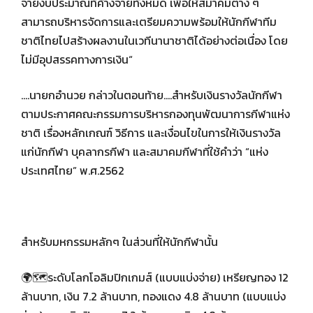
จ่ายงบประมาณที่ค้างจ่ายทั้งหมด เพื่อให้สมาคมต่าง ๆ
สามารถบริหารจัดการและเตรียมความพร้อมให้นักกีฬาทีม
ชาติไทยไปสร้างผลงานในเวทีนานาชาติได้อย่างต่อเนื่อง โดย
ไม่มีอุปสรรคทางการเงิน“
….นายกอำนวย กล่าวในตอนท้าย….สำหรับเงินรางวัลนักกีฬา
ตามประกาศคณะกรรมการบริหารกองทุนพัฒนาการกีฬาแห่ง
ชาติ เรื่องหลักเกณฑ์ วิธีการ และเงื่อนไขในการให้เงินรางวัล
แก่นักกีฬา บุคลากรกีฬา และสมาคมกีฬาที่ใช้คำว่า “แห่ง
ประเทศไทย” พ.ศ.2562
สำหรับมหกรรมหลักๆ ในส่วนที่ให้นักกีฬานั้น
🌍🗺ระดับโลกโอลิมปิกเกมส์ (แบบแบ่งจ่าย) เหรียญทอง 12
ล้านบาท, เงิน 7.2 ล้านบาท, ทองแดง 4.8 ล้านบาท (แบบแบ่ง