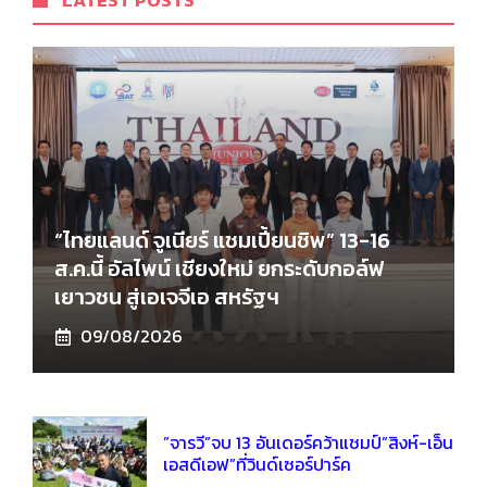
LATEST POSTS
“ไทยแลนด์ จูเนียร์ แชมเปี้ยนชิพ” 13-16
ส.ค.นี้ อัลไพน์ เชียงใหม่ ยกระดับกอล์ฟ
เยาวชน สู่เอเจจีเอ สหรัฐฯ
09/08/2026
”จารวี”จบ 13 อันเดอร์คว้าแชมป์”สิงห์-เอ็น
เอสดีเอฟ”ที่วินด์เซอร์ปาร์ค