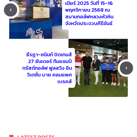
เนียร์ 2025 วันที่ 15-16
พฤศจิกายน 2568 ณ
สนามกอล์ฟหลวงหัวหิน
จังหวัดประจวบคีรีขันธ์
ธีรฏา-ชนินท์ ปิดเกมส์
27 อันเดอร์ ทีมแชมป์
ทรัสต์กอล์ฟ ฟูลสวิง อิน
วิเตชั่น บาย คอมแพค
เบรคส์